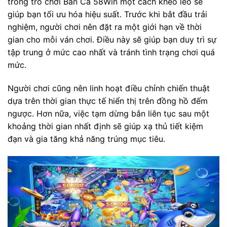
trong trò chơi Bắn Cá 58Win một cách khéo léo sẽ
giúp bạn tối ưu hóa hiệu suất. Trước khi bắt đầu trải
nghiệm, người chơi nên đặt ra một giới hạn về thời
gian cho mỗi ván chơi. Điều này sẽ giúp bạn duy trì sự
tập trung ở mức cao nhất và tránh tình trạng chơi quá
mức.
Người chơi cũng nên linh hoạt điều chỉnh chiến thuật
dựa trên thời gian thực tế hiển thị trên đồng hồ đếm
ngược. Hơn nữa, việc tạm dừng bắn liên tục sau một
khoảng thời gian nhất định sẽ giúp xạ thủ tiết kiệm
đạn và gia tăng khả năng trúng mục tiêu.