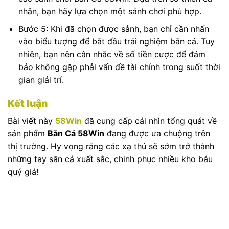
nhân, bạn hãy lựa chọn một sảnh chơi phù hợp.
Bước 5: Khi đã chọn được sảnh, bạn chỉ cần nhấn
vào biểu tượng để bắt đầu trải nghiệm bắn cá. Tuy
nhiên, bạn nên cân nhắc về số tiền cược để đảm
bảo không gặp phải vấn đề tài chính trong suốt thời
gian giải trí.
Kết luận
Bài viết này
58Win
đã cung cấp cái nhìn tổng quát về
sản phẩm
Bắn Cá 58Win
đang được ưa chuộng trên
thị trường. Hy vọng rằng các xạ thủ sẽ sớm trở thành
những tay săn cá xuất sắc, chinh phục nhiều kho báu
quý giá!