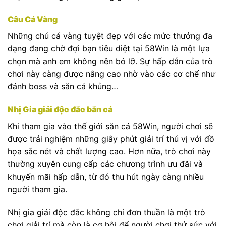
Câu Cá Vàng
Những chú cá vàng tuyệt đẹp với các mức thưởng đa
dạng đang chờ đợi bạn tiêu diệt tại 58Win là một lựa
chọn mà anh em không nên bỏ lỡ. Sự hấp dẫn của trò
chơi này càng được nâng cao nhờ vào các cơ chế như
đánh boss và săn cá khủng…
Nhị Gia giải độc đắc bắn cá
Khi tham gia vào thế giới săn cá 58Win, người chơi sẽ
được trải nghiệm những giây phút giải trí thú vị với đồ
họa sắc nét và chất lượng cao. Hơn nữa, trò chơi này
thường xuyên cung cấp các chương trình ưu đãi và
khuyến mãi hấp dẫn, từ đó thu hút ngày càng nhiều
người tham gia.
Nhị gia giải độc đắc không chỉ đơn thuần là một trò
chơi giải trí mà còn là cơ hội để người chơi thử sức với