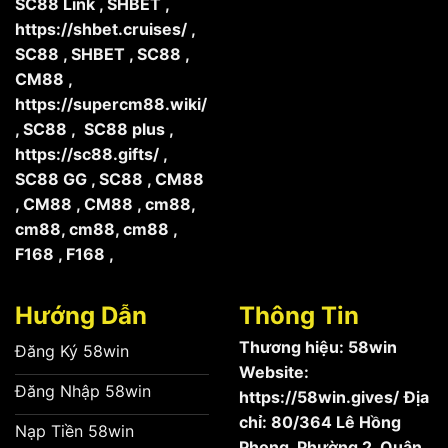
SC88 Link
,
SHBET
,
https://shbet.cruises/
,
SC88
,
SHBET
,
SC88
,
CM88
,
https://supercm88.wiki/
,
SC88
,
SC88 plus
,
https://sc88.gifts/
,
SC88 GG
,
SC88
,
CM88
,
CM88
,
CM88
,
cm88
,
cm88
,
cm88
,
cm88
,
F168
,
F168
,
Hướng Dẫn
Thông Tin
Thương hiệu: 58win
Đăng Ký 58win
Website:
Đăng Nhập 58win
https://58win.gives/
Địa
chỉ: 80/364 Lê Hồng
Nạp Tiền 58win
Phong, Phường 2, Quận