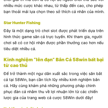
nhiều mức cược khác nhau, từ thấp đến cao, cho phép
bạn thoải mái lựa chọn theo sở thích cá nhân của mình.
Star Hunter Fishing
Đây là một dạng trò chơi slot được phát triển dựa trên
hình thức game săn cá trực tuyến. Khi tham gia, người
chơi sẽ có cơ hội nhận được phần thưởng cao hơn nếu
tiêu diệt nhiều cá.
Kinh nghiệm “lên đạn” Bắn Cá 58win bất bại
từ cao thủ
Để trở thành một ngư dân xuất sắc trong việc săn bắt
cá tại 58Win, bạn cần tích lũy nhiều kinh nghiệm bắn
cá. Hãy cùng khám phá những phương pháp chinh
phục đàn cá nhằm thu về lợi nhuận lớn từ các chiến
lược gia của trang web cá cược 58Win dưới đây!