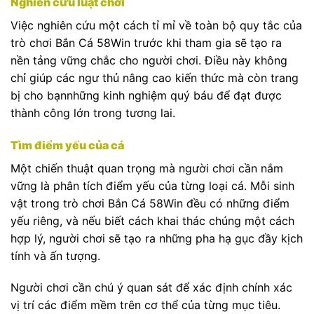
Nghiên cứu luật chơi
Việc nghiên cứu một cách tỉ mỉ về toàn bộ quy tắc của
trò chơi Bắn Cá 58Win trước khi tham gia sẽ tạo ra
nền tảng vững chắc cho người chơi. Điều này không
chỉ giúp các ngư thủ nâng cao kiến thức mà còn trang
bị cho bạnnhững kinh nghiệm quý báu để đạt được
thành công lớn trong tương lai.
Tìm điểm yếu của cá
Một chiến thuật quan trọng mà người chơi cần nắm
vững là phân tích điểm yếu của từng loại cá. Mỗi sinh
vật trong trò chơi Bắn Cá 58Win đều có những điểm
yếu riêng, và nếu biết cách khai thác chúng một cách
hợp lý, người chơi sẽ tạo ra những pha hạ gục đầy kịch
tính và ấn tượng.
Người chơi cần chú ý quan sát để xác định chính xác
vị trí các điểm mềm trên cơ thể của từng mục tiêu.