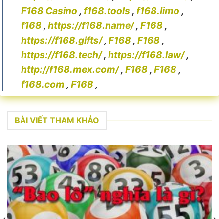
F168 Casino
,
f168.tools
,
f168.limo
,
f168
,
https://f168.name/
,
F168
,
https://f168.gifts/
,
F168
,
F168
,
https://f168.tech/
,
https://f168.law/
,
http://f168.mex.com/
,
F168
,
F168
,
f168.com
,
F168
,
Đôi nét về 58WIN
BÀI VIẾT THAM KHẢO