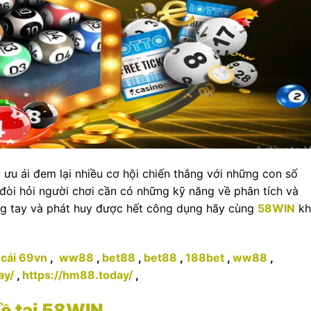
 ưu ái đem lại nhiều cơ hội chiến thắng với những con số
đòi hỏi người chơi cần có những kỹ năng về phân tích và
ng tay và phát huy được hết công dụng hãy cùng
58WIN
kh
 cái 69vn
,
ww88
,
bet88
,
bet88
,
188bet
,
ww88
,
ay/
,
https://hm88.today/
,
đề tại 58WIN