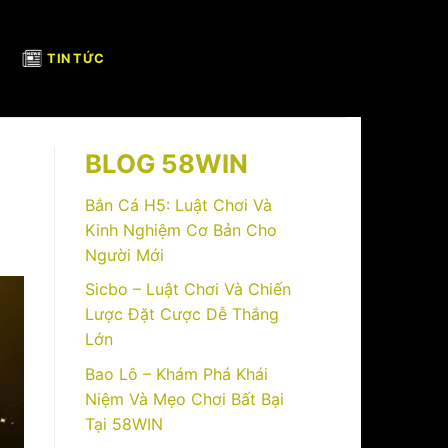
TIN TỨC
BLOG 58WIN
Bắn Cá H5: Luật Chơi Và
Kinh Nghiệm Cơ Bản Cho
Người Mới
Sicbo – Luật Chơi Và Chiến
Lược Đặt Cược Dễ Thắng
Lớn
Bao Lô – Khám Phá Khái
Niệm Và Mẹo Chơi Bất Bại
Tại 58WIN