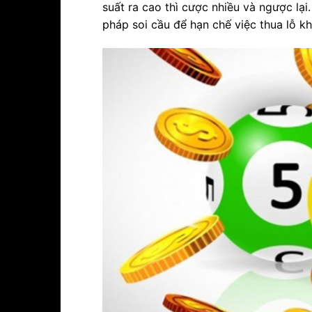
suất ra cao thì cược nhiều và ngược l
pháp soi cầu để hạn chế việc thua lỗ k