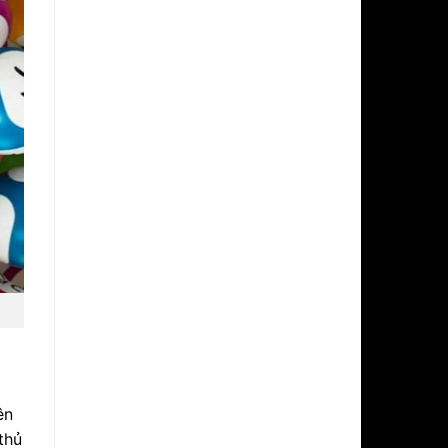
ên
thủ