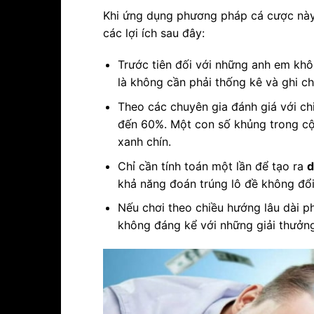
Khi ứng dụng phương pháp cá cược này
các lợi ích sau đây:
Trước tiên đối với những anh em khô
là không cần phải thống kê và ghi c
Theo các chuyên gia đánh giá với chi
đến 60%. Một con số khủng trong cộ
xanh chín.
Chỉ cần tính toán một lần để tạo ra
d
khả năng đoán trúng lô đề không đổi
Nếu chơi theo chiều hướng lâu dài p
không đáng kể với những giải thưởn