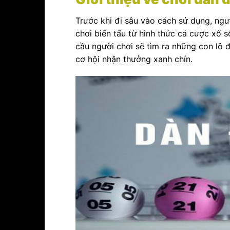
Trước khi đi sâu vào cách sử dụng, ng
chơi biến tấu từ hình thức cá cược xổ 
cầu người chơi sẽ tìm ra những con lô 
cơ hội nhận thưởng xanh chín.