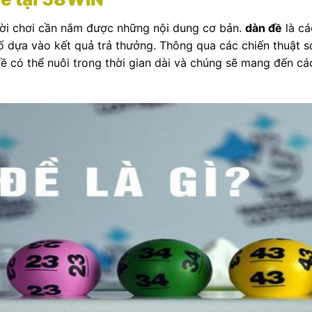
ười chơi cần nắm được những nội dung cơ bản.
dàn đề
là cá
số dựa vào kết quả trả thưởng. Thông qua các chiến thuật s
đề có thể nuôi trong thời gian dài và chúng sẽ mang đến cá