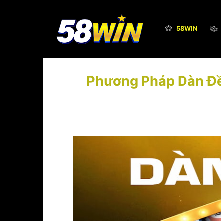
Skip
to
58WIN
content
Phương Pháp Dàn Đề